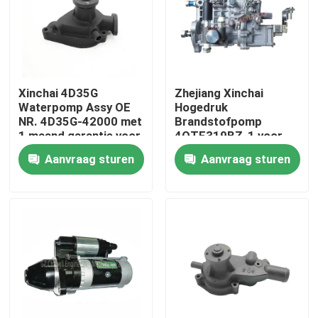
Over ons
Fabriekstocht
Xinchai 4D35G
Zhejiang Xinchai
Waterpomp Assy OE
Hogedruk
NR. 4D35G-42000 met
Brandstofpomp
Kwaliteitscontrole
1 maand garantie voor
4QTF319BZ-1 voor
vorkheftruckmotoren
A498BZG Dieselmotor
Aanvraag sturen
Aanvraag sturen
met Video Uitgaande
Neem contact met ons op
Inspectie
Vraag een offerte
Motormontage
Montage van motorblokken en toebehoren