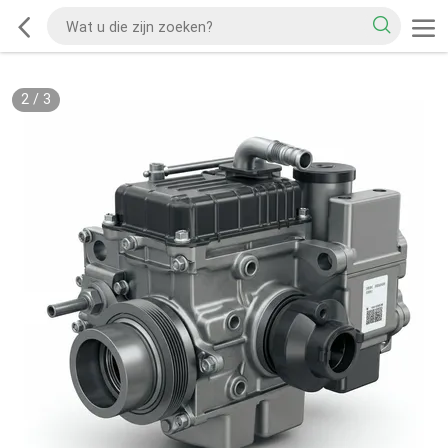
2
/
3