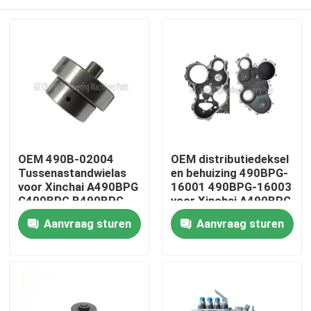
OEM 490B-02004
OEM distributiedeksel
Tussenastandwielas
en behuizing 490BPG-
voor Xinchai A490BPG
16001 490BPG-16003
C490BPG B490BPG
voor Xinchai A490BPG
A495BPG A498BPG
4D27G31
Thuis
Aanvraag sturen
Aanvraag sturen
4D27G31 Motoren
vorkheftruck
met 3 Maanden
Garantie
Producten
Video's