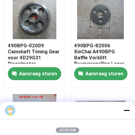
Over ons
Fabriekstocht
490BPG-02009
490BPG-82006
Camshaft Timing Gear
XinChai A490BPG
Kwaliteitscontrole
voor 4D29G31
Baffle Vorklift
Dieselmotor
Brugversnelling Lager
vorkheftruck
Baffe Snap Plate
Aanvraag sturen
Aanvraag sturen
Neem contact met ons op
Vraag een offerte
Motormontage
12:53 AM
Montage van motorblokken en toebehoren