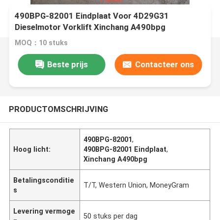
490BPG-82001 Eindplaat Voor 4D29G31
Dieselmotor Vorklift Xinchang A490bpg
MOQ：10 stuks
Beste prijs
Contacteer ons
PRODUCTOMSCHRIJVING
490BPG-82001
,
Hoog licht:
490BPG-82001 Eindplaat
,
Xinchang A490bpg
Betalingsconditie
T/T, Western Union, MoneyGram
s
Levering vermoge
50 stuks per dag