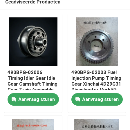
Geadviseerde Producten
490BPG-02006
490BPG-02003 Fuel
Timing Idler Gear Idle
Injection Pump Timing
Gear Camshaft Timing
Gear Xinchai 4D29G31
Gear Train Assembly
Dieselmotor Vorklift
Thuis
Aanvraag sturen
Aanvraag sturen
Producten
Video's