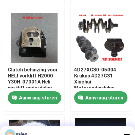
Dieselmotoren
Over ons
Fabriekstocht
Kwaliteitscontrole
Clutch behuizing voor
4D27XG30-05004
Neem contact met ons op
HELI vorklift H2000
Krukas 4D27G31
Y30H-07001A Heli
Xinchai
vorklift onderdelen
Motoronderdelen
Vraag een offerte
Aanvraag sturen
Aanvraag sturen
Motormontage
Montage van motorblokken en toebehoren
sales