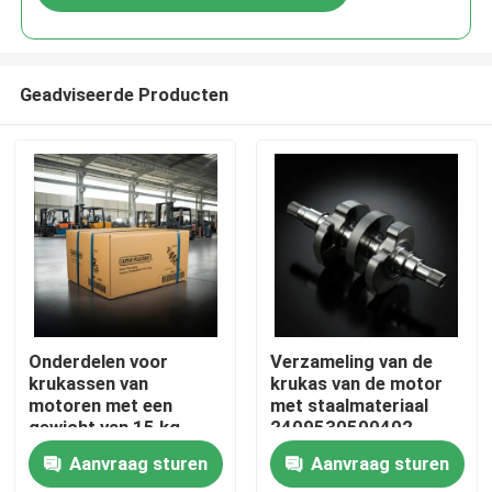
Geadviseerde Producten
Thuis
Onderdelen voor
Verzameling van de
krukassen van
krukas van de motor
motoren met een
met staalmateriaal
Producten
gewicht van 15 kg
2409530500402
Xinchai A490BPG
Aanvraag sturen
Aanvraag sturen
C490BPG
Video's