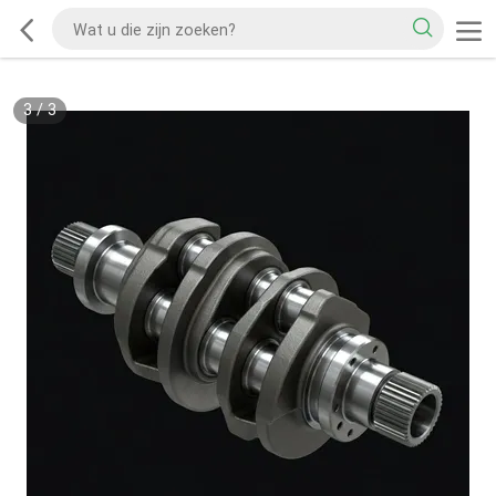
3
/
3