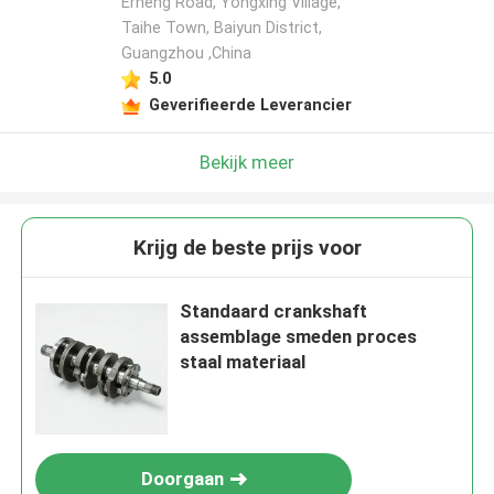
Erheng Road, Yongxing Village,
Taihe Town, Baiyun District,
Guangzhou ,China
Laat een bericht achter
5.0
We bellen je snel terug!
Geverifieerde Leverancier
Bekijk meer
Krijg de beste prijs voor
Standaard crankshaft
assemblage smeden proces
staal materiaal
VERZENDEN
Doorgaan